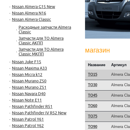
Nissan Almera G15 New
Nissan Almera N16
Nissan Almera Classic
Расходные запчасти Almera
Classic
Запчасти для ТО Almera
Classic АКПП
магазин
Запчасти для ТО Almera
Classic MКПП
Nissan Juke F15
Название
Артикул
Nissan Maxima A33
TO15
Almera Cl
Nissan Micra k12
Nissan Murano Z50
TO30
Almera Cl
Nissan Murano Z51
Nissan Navara D40
TO45
Almera Cl
Nissan Note E11
TO60
Almera Cl
Nissan Pathfinder R51
Nissan Pathfinder IV R52 New
TO75
Almera Cl
Nissan Patrol Y61
Nissan Patrol Y62
TO90
Almera Cl