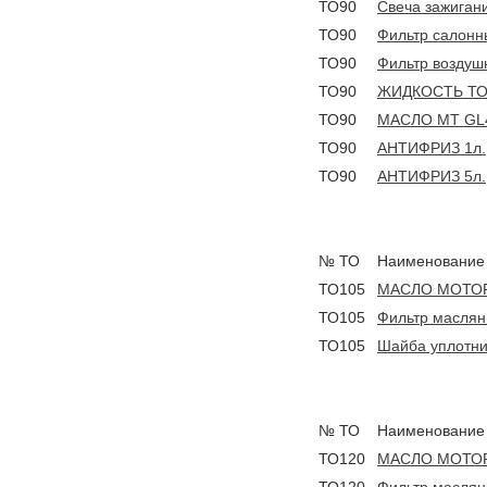
ТО90
Свеча зажиган
ТО90
Фильтр салонн
ТО90
Фильтр воздуш
ТО90
ЖИДКОСТЬ ТО
ТО90
МАСЛО MT GL4
ТО90
АНТИФРИЗ 1л.
ТО90
АНТИФРИЗ 5л.
№ ТО
Наименование
ТО105
МАСЛО МОТОР
ТО105
Фильтр масля
ТО105
Шайба уплотни
№ ТО
Наименование
ТО120
МАСЛО МОТОР