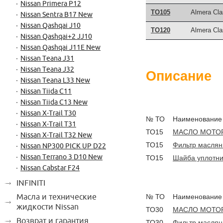
Nissan Primera P12
TO105
Almera Cl
Nissan Sentra B17 New
Nissan Qashqai J10
TO120
Almera Cl
Nissan Qashqai+2 JJ10
Nissan Qashqai J11E New
Nissan Teana J31
Nissan Teana J32
Описание
Nissan Teana L33 New
Nissan Tiida C11
Nissan Tiida C13 New
Nissan X-Trail T30
№ ТО
Наименование
Nissan X-Trail T31
ТО15
МАСЛО МОТОР
Nissan X-Trail T32 New
ТО15
Фильтр масля
Nissan NP300 PICK UP D22
Nissan Terrano 3 D10 New
ТО15
Шайба уплотни
Nissan Cabstar F24
INFINITI
№ ТО
Наименование
Масла и технические
жидкости Nissan
ТО30
МАСЛО МОТОР
Возврат и гарантия
ТО30
Фильтр масля