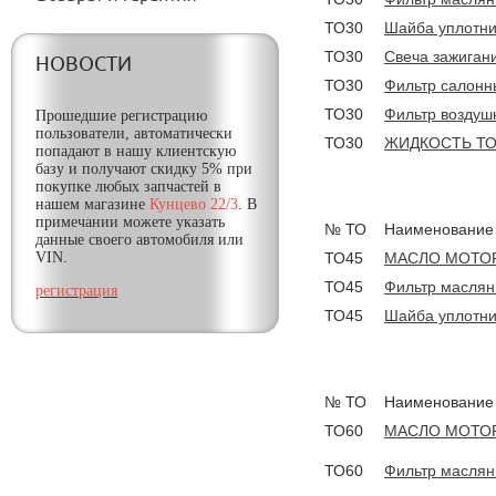
ТО30
Шайба уплотни
ТО30
Свеча зажиган
НОВОСТИ
ТО30
Фильтр салонн
ТО30
Фильтр воздуш
Прошедшие регистрацию
пользователи, автоматически
ТО30
ЖИДКОСТЬ ТО
попадают в нашу клиентскую
базу и получают
скидку
5% при
покупке любых запчастей в
нашем магазине
Кунцево 22/3
. В
примечании можете указать
№ ТО
Наименование
данные своего автомобиля или
VIN.
ТО45
МАСЛО МОТОР
ТО45
Фильтр масля
регистрация
ТО45
Шайба уплотни
№ ТО
Наименование
ТО60
МАСЛО МОТОР
ТО60
Фильтр масля