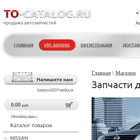
+
А
главная
vin-запрос
регистрация
достав
Главная
\
Магазин
Запчасти 
kunzevo243@yandex.ru
0.00
руб.
Оформить заказ »
Каталог товаров
NISSAN