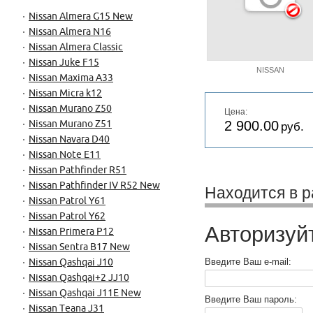
Nissan Almera G15 New
Nissan Almera N16
Nissan Almera Classic
Nissan Juke F15
NISSAN
Nissan Maxima A33
Nissan Micra k12
Nissan Murano Z50
Цена:
2 900.00
Nissan Murano Z51
руб.
Nissan Navara D40
Nissan Note E11
Nissan Pathfinder R51
Nissan Pathfinder IV R52 New
Находится в р
Nissan Patrol Y61
Nissan Patrol Y62
Авторизуй
Nissan Primera P12
Nissan Sentra B17 New
Введите Ваш e-mail:
Nissan Qashqai J10
Nissan Qashqai+2 JJ10
Nissan Qashqai J11E New
Введите Ваш пароль:
Nissan Teana J31