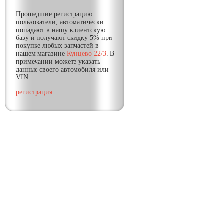
Прошедшие регистрацию
пользователи, автоматически
попадают в нашу клиентскую
базу и получают
скидку
5% при
покупке любых запчастей в
нашем магазине
Кунцево 22/3
. В
примечании можете указать
данные своего автомобиля или
VIN.
регистрация