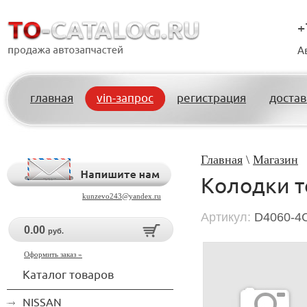
+
А
главная
vin-запрос
регистрация
достав
Главная
\
Магазин
Колодки т
kunzevo243@yandex.ru
Артикул:
D4060-4
0.00
руб.
Оформить заказ »
Каталог товаров
NISSAN