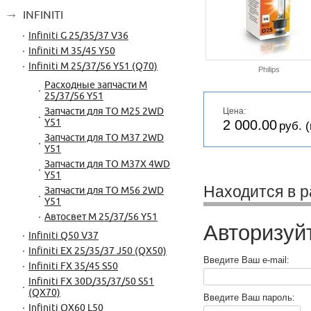
INFINITI
Infiniti G 25/35/37 V36
Infiniti M 35/45 Y50
Infiniti M 25/37/56 Y51 (Q70)
Philips
Расходные запчасти M
25/37/56 Y51
Цена:
Запчасти для ТО M25 2WD
2 000.00
Y51
руб. (
Запчасти для ТО M37 2WD
Y51
Запчасти для ТО M37X 4WD
Y51
Находится в р
Запчасти для ТО M56 2WD
Y51
Автосвет M 25/37/56 Y51
Авторизуй
Infiniti Q50 V37
Infiniti EX 25/35/37 J50 (QX50)
Введите Ваш e-mail:
Infiniti FX 35/45 S50
Infiniti FX 30D/35/37/50 S51
(QX70)
Введите Ваш пароль:
Infiniti QX60 L50