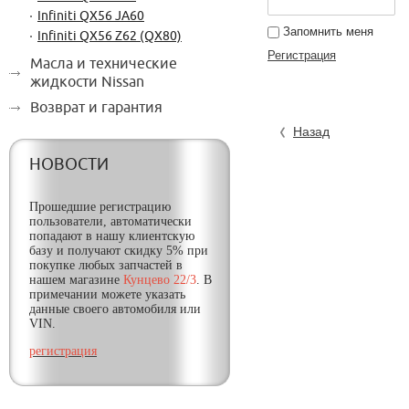
Infiniti QX56 JA60
Запомнить меня
Infiniti QX56 Z62 (QX80)
Регистрация
Масла и технические
жидкости Nissan
Возврат и гарантия
Назад
НОВОСТИ
Прошедшие регистрацию
пользователи, автоматически
попадают в нашу клиентскую
базу и получают
скидку
5% при
покупке любых запчастей в
нашем магазине
Кунцево 22/3
. В
примечании можете указать
данные своего автомобиля или
VIN.
регистрация