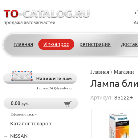
+
А
главная
vin-запрос
регистрация
достав
Главная
\
Магазин
Лампа ближ
kunzevo243@yandex.ru
Артикул:
85122+
0.00
руб.
Оформить заказ »
Каталог товаров
NISSAN