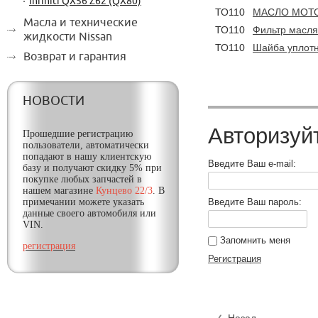
Infiniti QX56 Z62 (QX80)
ТО110
МАСЛО МОТО
Масла и технические
ТО110
Фильтр масл
жидкости Nissan
ТО110
Шайба уплот
Возврат и гарантия
НОВОСТИ
Авторизуй
Прошедшие регистрацию
пользователи, автоматически
попадают в нашу клиентскую
Введите Ваш e-mail:
базу и получают
скидку
5% при
покупке любых запчастей в
нашем магазине
Кунцево 22/3
. В
примечании можете указать
Введите Ваш пароль:
данные своего автомобиля или
VIN.
Запомнить меня
регистрация
Регистрация