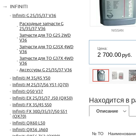
INFINITI
Infiniti G 25/35/37 V36
Расходные запчасти G
25/35/37 V36
NISSAN
Запчасти для ТО G25 2WD
V36
Запчасти для ТО G35X 4WD
Цена:
V36
2 700.00
руб.
Запчасти для ТО G37X 4WD
V36
Аксессуры G 25/35/37 V36
Infiniti M 35/45 Y50
Infiniti M 25/37/56 Y51 (Q70)
Infiniti Q50 V37
Infiniti EX 25/35/37 J50 (QX50)
Находится в р
Infiniti FX 35/45 S50
Описание
Infiniti FX 30D/35/37/50 S51
(QX70)
Infiniti QX60 L50
Infiniti QX56 JA60
№ ТО
Наименовани