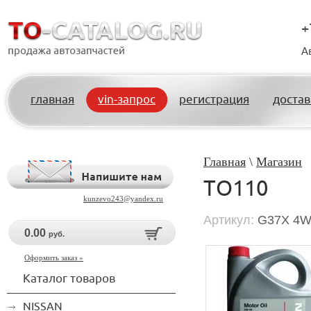
+
А
главная
vin-запрос
регистрация
достав
Главная
\
Магазин
ТО110
kunzevo243@yandex.ru
Артикул:
G37X 4W
0.00
руб.
Оформить заказ »
Каталог товаров
NISSAN