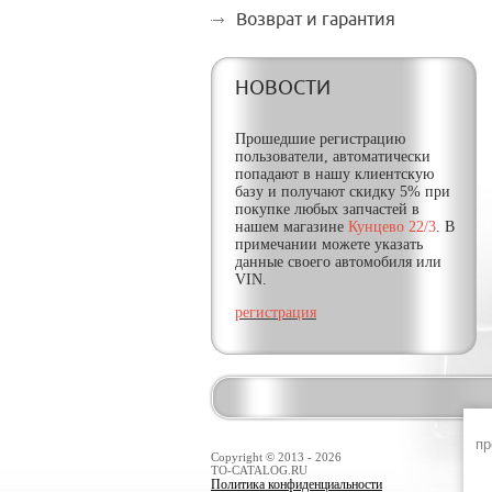
Возврат и гарантия
НОВОСТИ
Прошедшие регистрацию
пользователи, автоматически
попадают в нашу клиентскую
базу и получают
скидку
5% при
покупке любых запчастей в
нашем магазине
Кунцево 22/3
. В
примечании можете указать
данные своего автомобиля или
VIN.
регистрация
пр
Copyright © 2013 - 2026
TO-CATALOG.RU
Политика конфиденциальности