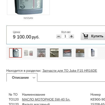
NISSAN
Цена:
Кол-во:
9 100.00
руб.
Находится в разделах:
Запчасти для ТО Juke F15 HR16DE
Описание
№ ТО
Наименование
Номер
ТО120
МАСЛО МОТОРНОЕ 5W-40 5л.
KE900-9
ТО120
Фильтр масляный
15208-6