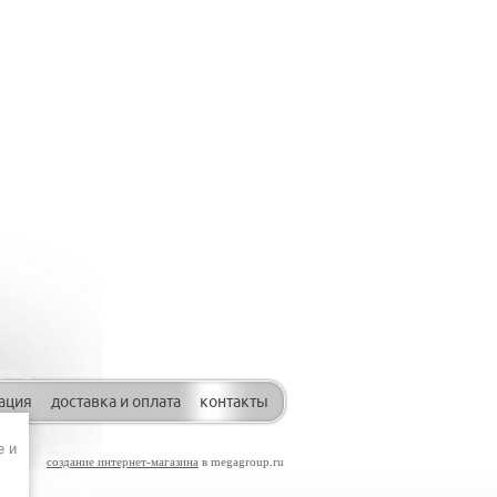
ация
доставка и оплата
контакты
e и
создание интернет-магазина
в megagroup.ru