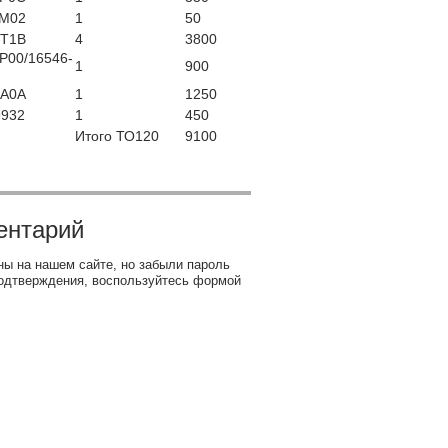
1M02
1
50
KT1B
4
3800
P00/16546-
1
900
KA0A
1
1250
9932
1
450
Итого ТО120
9100
ентарий
ны на нашем сайте, но забыли пароль
одтверждения, воспользуйтесь формой