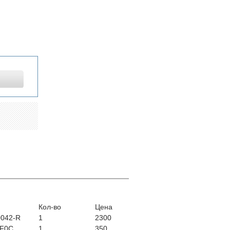
Кол-во
Цена
0042-R
1
2300
5F0C
1
350