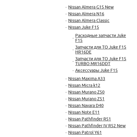
Nissan Almera G15 New
Nissan Almera N16
Nissan Almera Classic
Nissan Juke F15
Расходные запчасти Juke
F15
Запчасти для ТО Juke F15
HR16DE
Запчасти для ТО Juke F15
TURBO MR16DDT
Аксессуары Juke F15
Nissan Maxima A33
Nissan Micra k12
Nissan Murano Z50
Nissan Murano Z51
Nissan Navara D40
Nissan Note E11
Nissan Pathfinder R51
Nissan Pathfinder IV R52 New
Nissan Patrol Y61