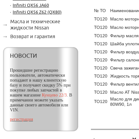
Infiniti QX56 JA60
№ ТО
Наименовани
Infiniti QX56 Z62 (QX80)
ТО120
Масло моторн
Масла и технические
ТО120
Масло моторн
жидкости Nissan
ТО120
Фильтр масл
Возврат и гарантия
ТО120
Шайба уплотн
ТО120
Фильтр возду
НОВОСТИ
ТО120
Фильтр салон
ТО120
Свеча зажига
Прошедшие регистрацию
пользователи, автоматически
ТО120
Жидкость тор
попадают в нашу клиентскую
ТО120
Фильтр венти
базу и получают
скидку
5% при
покупке любых запчастей в
ТО120
Масло AT Niss
нашем магазине
Кунцево 22/3
. В
Масло для ди
примечании можете указать
ТО120
80W90, 1л
данные своего автомобиля или
VIN.
регистрация