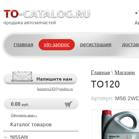
+
А
главная
vin-запрос
регистрация
достав
Главная
\
Магазин
ТО120
kunzevo243@yandex.ru
Артикул:
M56 2WD
0.00
руб.
Оформить заказ »
Каталог товаров
NISSAN