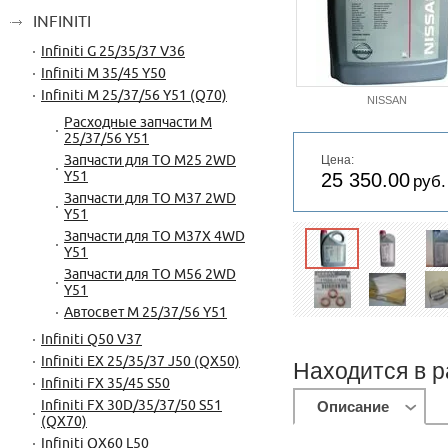
INFINITI
Infiniti G 25/35/37 V36
Infiniti M 35/45 Y50
Infiniti M 25/37/56 Y51 (Q70)
NISSAN
Расходные запчасти M
25/37/56 Y51
Цена:
Запчасти для ТО M25 2WD
25 350.00
Y51
руб.
Запчасти для ТО M37 2WD
Y51
Запчасти для ТО M37X 4WD
Y51
Запчасти для ТО M56 2WD
Y51
Автосвет M 25/37/56 Y51
Infiniti Q50 V37
Infiniti EX 25/35/37 J50 (QX50)
Находится в р
Infiniti FX 35/45 S50
Описание
Infiniti FX 30D/35/37/50 S51
(QX70)
Infiniti QX60 L50